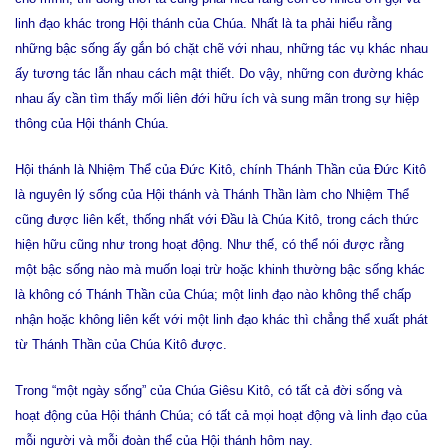
linh đạo khác trong Hội thánh của Chúa. Nhất là ta phải hiểu rằng
những bậc sống ấy gắn bó chặt chẽ với nhau, những tác vụ khác nhau
ấy tương tác lẫn nhau cách mật thiết. Do vậy, những con đường khác
nhau ấy cần tìm thấy mối liên đới hữu ích và sung mãn trong sự hiệp
thông của Hội thánh Chúa.
Hội thánh là Nhiệm Thể của Ðức Kitô, chính Thánh Thần của Ðức Kitô
là nguyên lý sống của Hội thánh và Thánh Thần làm cho Nhiệm Thể
cũng được liên kết, thống nhất với Ðầu là Chúa Kitô, trong cách thức
hiện hữu cũng như trong hoạt động. Như thế, có thể nói được rằng
một bậc sống nào mà muốn loại trừ hoặc khinh thường bậc sống khác
là không có Thánh Thần của Chúa; một linh đạo nào không thể chấp
nhận hoặc không liên kết với một linh đạo khác thì chẳng thể xuất phát
từ Thánh Thần của Chúa Kitô được.
Trong “một ngày sống” của Chúa Giêsu Kitô, có tất cả đời sống và
hoạt động của Hội thánh Chúa; có tất cả mọi hoạt động và linh đạo của
mỗi người và mỗi đoàn thể của Hội thánh hôm nay.