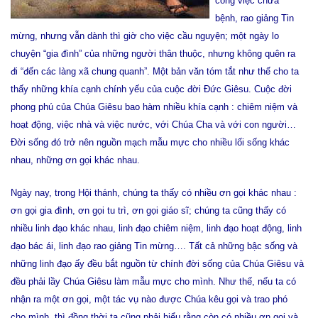
công việc chữa
bệnh, rao giảng Tin
mừng, nhưng vẫn dành thì giờ cho việc cầu nguyện; một ngày lo
chuyện “gia đình” của những người thân thuộc, nhưng không quên ra
đi “đến các làng xã chung quanh”. Một bản văn tóm tắt như thế cho ta
thấy những khía cạnh chính yếu của cuộc đời Ðức Giêsu. Cuộc đời
phong phú của Chúa Giêsu bao hàm nhiều khía cạnh : chiêm niệm và
hoạt động, việc nhà và việc nước, với Chúa Cha và với con người…
Ðời sống đó trở nên nguồn mạch mẫu mực cho nhiều lối sống khác
nhau, những ơn gọi khác nhau.
Ngày nay, trong Hội thánh, chúng ta thấy có nhiều ơn gọi khác nhau :
ơn gọi gia đình, ơn gọi tu trì, ơn gọi giáo sĩ; chúng ta cũng thấy có
nhiều linh đạo khác nhau, linh đạo chiêm niệm, linh đạo hoạt động, linh
đạo bác ái, linh đạo rao giảng Tin mừng…. Tất cả những bậc sống và
những linh đạo ấy đều bắt nguồn từ chính đời sống của Chúa Giêsu và
đều phải lầy Chúa Giêsu làm mẫu mực cho mình. Như thế, nếu ta có
nhận ra một ơn gọi, một tác vụ nào được Chúa kêu gọi và trao phó
cho mình, thì đồng thời ta cũng phải hiểu rằng còn có nhiều ơn gọi và