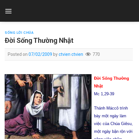
Skip
to
content
SỐNG LỜI CHÚA
Ðời Sống Thường Nhật
Posted on
07/02/2009
by
ctvien ctvien
770
Ðời Sống Thường
Nhật
Mc 1,29-39
Thánh Máccô trình
bày một ngày làm
việc của Chúa Giêsu,
một ngày bận rộn với