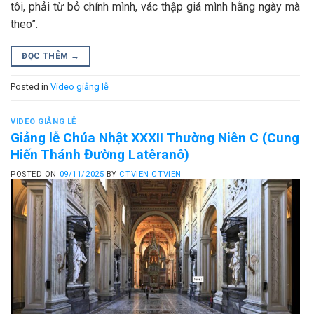
tôi, phải từ bỏ chính mình, vác thập giá mình hằng ngày mà
theo”.
ĐỌC THÊM
→
Posted in
Video giảng lễ
VIDEO GIẢNG LỄ
Giảng lễ Chúa Nhật XXXII Thường Niên C (Cung
Hiến Thánh Đường Latêranô)
POSTED ON
09/11/2025
BY
CTVIEN CTVIEN