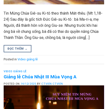
Tin Mừng Chúa Giê-su Ki-tô theo thánh Mát-thêu. (Mt 1,18-
24) Sau đây là gốc tích Đức Giê-su Ki-tô : bà Ma-ri-a, mẹ
Người, đã thành hôn với ông Giu-se. Nhưng trước khi hai
ông bà về chung sống, bà đã có thai do quyền năng Chúa
Thánh Thần. Ông Giu-se, chồng bà, là người công[…]
ĐỌC THÊM
→
Posted in
Video giảng lễ
VIDEO GIẢNG LỄ
Giảng lễ Chúa Nhật III Mùa Vọng A
POSTED ON
14/12/2025
BY
CTVIEN CTVIEN