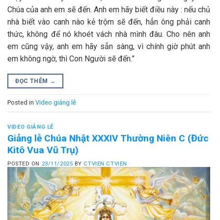
Chúa của anh em sẽ đến. Anh em hãy biết điều này : nếu chủ
nhà biết vào canh nào kẻ trộm sẽ đến, hẳn ông phải canh
thức, không để nó khoét vách nhà mình đâu. Cho nên anh
em cũng vậy, anh em hãy sẵn sàng, vì chính giờ phút anh
em không ngờ, thì Con Người sẽ đến.”
ĐỌC THÊM
→
Posted in
Video giảng lễ
VIDEO GIẢNG LỄ
Giảng lễ Chúa Nhật XXXIV Thường Niên C (Đức
Kitô Vua Vũ Trụ)
POSTED ON
23/11/2025
BY
CTVIEN CTVIEN