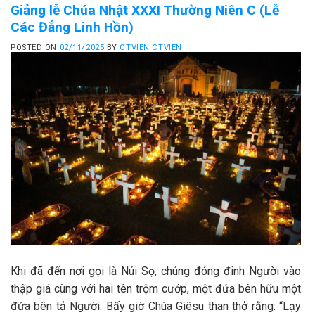
Giảng lễ Chúa Nhật XXXI Thường Niên C (Lễ
Các Đẳng Linh Hồn)
POSTED ON
02/11/2025
BY
CTVIEN CTVIEN
Khi đã đến nơi gọi là Núi Sọ, chúng đóng đinh Người vào
thập giá cùng với hai tên trộm cướp, một đứa bên hữu một
đứa bên tả Người. Bấy giờ Chúa Giêsu than thở rằng: “Lạy