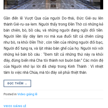
Gần đến lễ Vượt Qua của người Do-thái, Đức Giê-su lên
thành Giê-ru-sa-lem. Người thấy trong Đền Thờ có những kẻ
bán chiên, bò, bồ câu, và những người đang ngồi đổi tiền.
Người liền lấy dây làm roi mà xua đuổi tất cả chiên cũng
như bò, ra khỏi Đền Thờ ; còn tiền của những người đổi bạc,
Người đổ tung ra, và lật nhào bàn ghế của họ. Người nói với
những kẻ bán bồ câu : “Đem tất cả những thứ này ra khỏi
đây, đừng biến nhà Cha tôi thành nơi buôn bán.” Các môn đệ
của Người nhớ lại lời đã chép trong Kinh Thánh : Vì nhiệt
tâm lo việc nhà Chúa, mà tôi đây sẽ phải thiệt thân.
ĐỌC THÊM
→
Posted in
Video giảng lễ
VIDEO GIẢNG LỄ