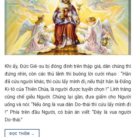
Khi ấy, Đức Giê-su bị đóng đinh trên thập giá, dân chúng thì
đứng nhìn, còn các thủ lãnh thì buông lời cười nhạo : “Hắn
đã cứu người khác, thì cứu lấy mình đi, nếu thật hắn là Đấng
Ki-tô của Thiên Chúa, là người được tuyển chọn !” Lính tráng
cũng chế giễu Người. Chúng lại gần, đưa giấm cho Người
uống và nói: “Nếu ông là vua dân Do-thái thì cứu lấy mình đi
!” Phía trên đầu Người, có bản án viết: “Đây là vua người
Do-thái.”
ĐỌC THÊM
→