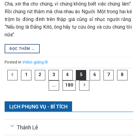
Cha, xin tha cho chúng, vì chúng không biết việc chúng làm”.
Rồi chúng rút thăm mà chia nhau áo Người. Một trong hai kẻ
trộm bị đóng đinh trên thập giá cũng sỉ nhục người rằng:
“Nếu ông là Ðấng Kitô, ông hãy tự cứu ông và cứu chúng tôi
nữa”.
ĐỌC THÊM
→
Posted in
Video giảng lễ
1
2
3
4
5
6
7
8
…
180
LỊCH PHỤNG VỤ - BÍ TÍCH
Thánh Lễ