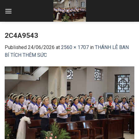
Skip
to
content
2C4A9543
Published
24/06/2026
at
2560 × 1707
in
THÁNH LỄ BAN
BÍ TÍCH THÊM SỨC