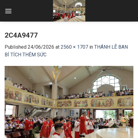
Skip
to
content
2C4A9477
Published
24/06/2026
at
2560 × 1707
in
THÁNH LỄ BAN
BÍ TÍCH THÊM SỨC