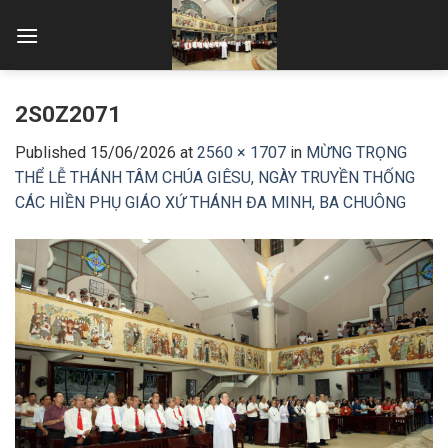
Skip
to
content
2S0Z2071
Published
15/06/2026
at
2560 × 1707
in
MỪNG TRỌNG
THỂ LỄ THÁNH TÂM CHÚA GIÊSU, NGÀY TRUYỀN THỐNG
CÁC HIỀN PHỤ GIÁO XỨ THÁNH ĐA MINH, BA CHUÔNG