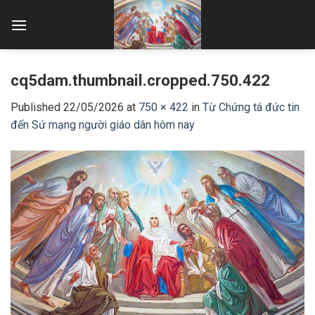
Skip
to
content
cq5dam.thumbnail.cropped.750.422
Published
22/05/2026
at
750 × 422
in
Từ Chứng tá đức tin
đến Sứ mạng người giáo dân hôm nay