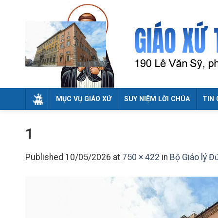
Skip
to
content
MỤC VỤ GIÁO XỨ
SUY NIỆM LỜI CHÚA
TIN 
1
Published
10/05/2026
at
750 × 422
in
Bộ Giáo lý Đ