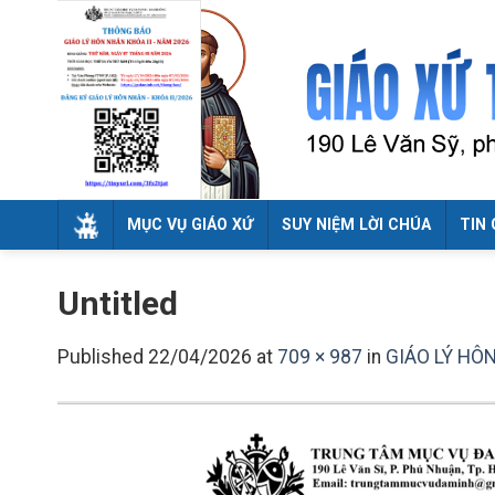
Skip
to
content
MỤC VỤ GIÁO XỨ
SUY NIỆM LỜI CHÚA
TIN 
Untitled
Published
22/04/2026
at
709 × 987
in
GIÁO LÝ HÔ