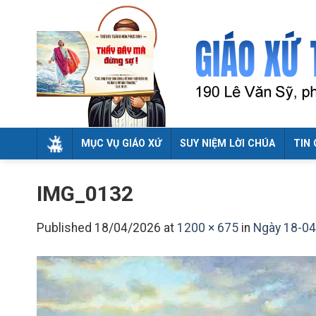
Skip
to
content
MỤC VỤ GIÁO XỨ
SUY NIỆM LỜI CHÚA
TIN 
IMG_0132
Published
18/04/2026
at
1200 × 675
in
Ngày 18-04