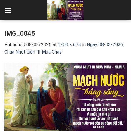
Skip
to
content
IMG_0045
Published
08/03/2026
at
1200 × 674
in
Ngày 08-03-2026,
Chúa Nhật tuần III Mùa Chay