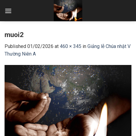
Skip
to
content
muoi2
Published
01/02/2026
at
460 × 345
in
Giảng lễ Chúa nhật V
Thường Niên A