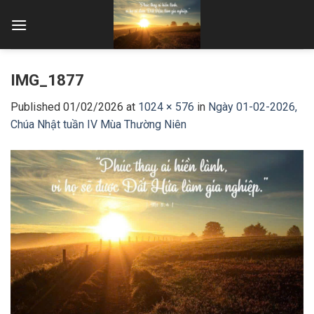
Skip
to
content
IMG_1877
Published
01/02/2026
at
1024 × 576
in
Ngày 01-02-2026,
Chúa Nhật tuần IV Mùa Thường Niên