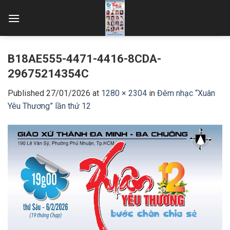
Skip
to
content
B18AE555-4471-4416-8CDA-
29675214354C
Published
27/01/2026
at
1280 × 2304
in
Đêm nhạc “Xuân
Yêu Thương” lần thứ 12