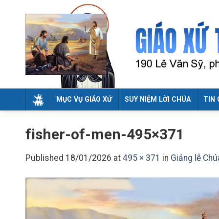
Skip
to
content
MỤC VỤ GIÁO XỨ
SUY NIỆM LỜI CHÚA
TIN 
fisher-of-men-495×371
Published
18/01/2026
at
495 × 371
in
Giảng lễ Chú