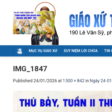
Skip
to
content
MỤC VỤ GIÁO XỨ
SUY NIỆM LỜI CHÚA
TIN 
IMG_1847
Published
24/01/2026
at
1500 × 842
in
Ngày 24-01