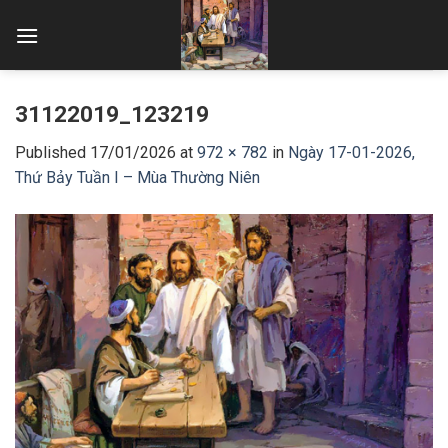
Skip
to
content
31122019_123219
Published
17/01/2026
at
972 × 782
in
Ngày 17-01-2026,
Thứ Bảy Tuần I – Mùa Thường Niên