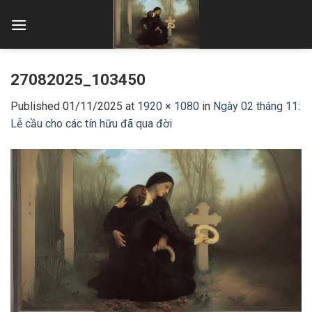
Skip
to
content
27082025_103450
Published
01/11/2025
at
1920 × 1080
in
Ngày 02 tháng 11:
Lễ cầu cho các tín hữu đã qua đời