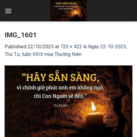
Skip
to
content
IMG_1601
Published
22/10/2025
at
720 × 422
in
Ngày 22-10-2025,
Thứ Tư, tuần XXIX mùa Thường Niên