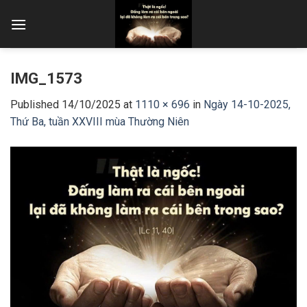
Skip
to
content
IMG_1573
Published
14/10/2025
at
1110 × 696
in
Ngày 14-10-2025,
Thứ Ba, tuần XXVIII mùa Thường Niên