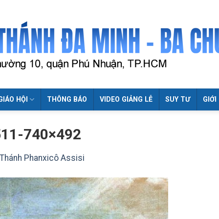
GIÁO HỘI
THÔNG BÁO
VIDEO GIẢNG LỄ
SUY TƯ
GIỚI
511-740×492
Thánh Phanxicô Assisi