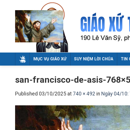
Skip
to
content
MỤC VỤ GIÁO XỨ
SUY NIỆM LỜI CHÚA
TIN 
san-francisco-de-asis-768×
Published
03/10/2025
at
740 × 492
in
Ngày 04/10: 