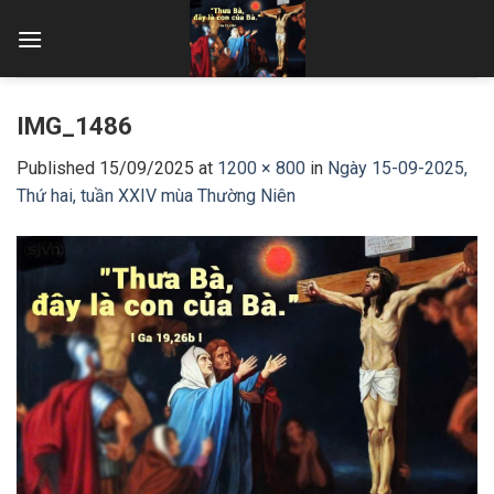
Skip
to
content
IMG_1486
Published
15/09/2025
at
1200 × 800
in
Ngày 15-09-2025,
Thứ hai, tuần XXIV mùa Thường Niên