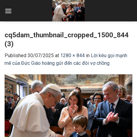
Skip
to
content
cq5dam_thumbnail_cropped_1500_844
(3)
Published
30/07/2025
at
1280 × 844
in
Lời kêu gọi mạnh
mẽ của Đức Giáo hoàng gửi đến các đôi vợ chồng