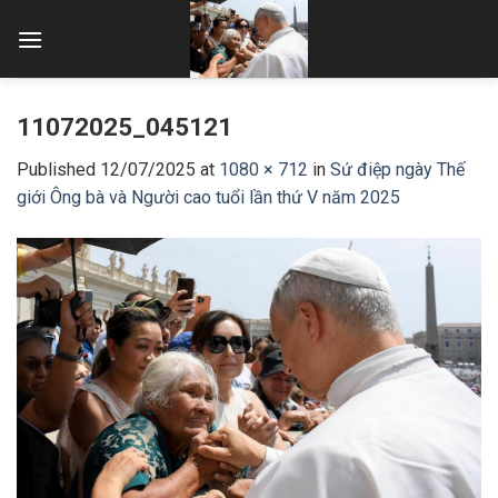
Skip
to
content
11072025_045121
Published
12/07/2025
at
1080 × 712
in
Sứ điệp ngày Thế
giới Ông bà và Người cao tuổi lần thứ V năm 2025