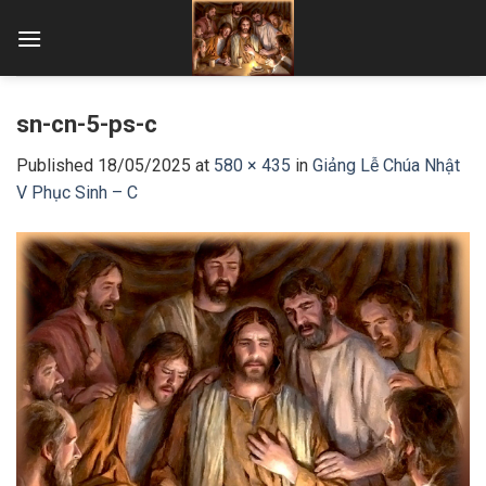
Skip
to
content
sn-cn-5-ps-c
Published
18/05/2025
at
580 × 435
in
Giảng Lễ Chúa Nhật
V Phục Sinh – C