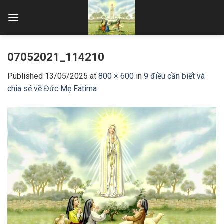
Skip
to
content
07052021_114210
Published
13/05/2025
at
800 × 600
in
9 điều cần biết và
chia sẻ về Đức Mẹ Fatima