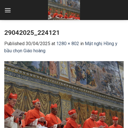
Skip
to
content
29042025_224121
Published
30/04/2025
at
1280 × 802
in
Mật nghị Hồng y
bầu chọn Giáo hoàng