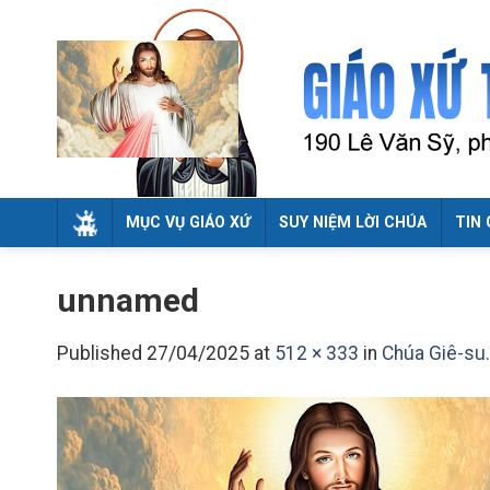
Skip
to
content
MỤC VỤ GIÁO XỨ
SUY NIỆM LỜI CHÚA
TIN 
unnamed
Published
27/04/2025
at
512 × 333
in
Chúa Giê-su…