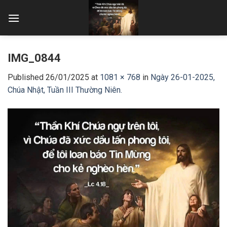
Skip
to
content
IMG_0844
Published
26/01/2025
at
1081 × 768
in
Ngày 26-01-2025,
Chúa Nhật, Tuần III Thường Niên.