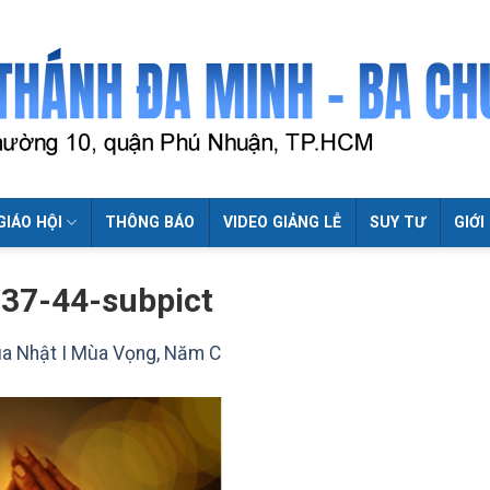
GIÁO HỘI
THÔNG BÁO
VIDEO GIẢNG LỄ
SUY TƯ
GIỚI
37-44-subpict
úa Nhật I Mùa Vọng, Năm C