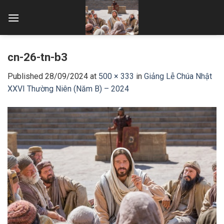
Skip
to
content
cn-26-tn-b3
Published
28/09/2024
at
500 × 333
in
Giảng Lễ Chúa Nhật
XXVI Thường Niên (Năm B) – 2024