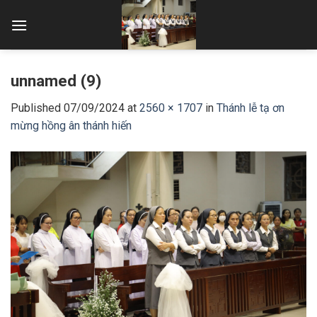
Skip
to
content
unnamed (9)
Published
07/09/2024
at
2560 × 1707
in
Thánh lễ tạ ơn
mừng hồng ân thánh hiến