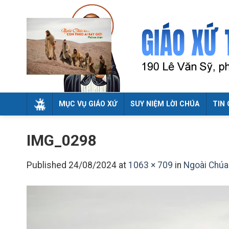
Skip
to
content
MỤC VỤ GIÁO XỨ
SUY NIỆM LỜI CHÚA
TIN 
IMG_0298
Published
24/08/2024
at
1063 × 709
in
Ngoài Chúa 