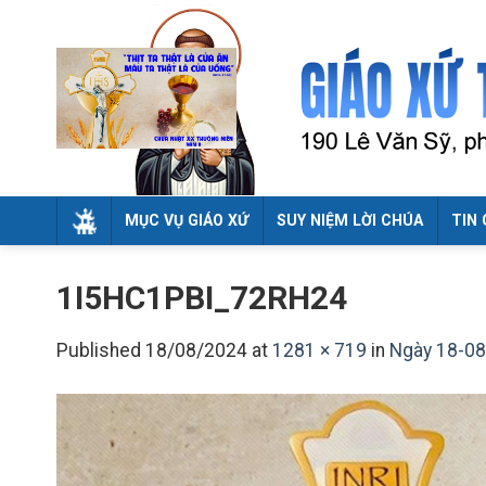
Skip
to
content
MỤC VỤ GIÁO XỨ
SUY NIỆM LỜI CHÚA
TIN 
1I5HC1PBI_72RH24
Published
18/08/2024
at
1281 × 719
in
Ngày 18-08