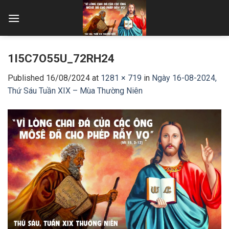
Skip
to
content
1I5C7O55U_72RH24
Published
16/08/2024
at
1281 × 719
in
Ngày 16-08-2024,
Thứ Sáu Tuần XIX – Mùa Thường Niên