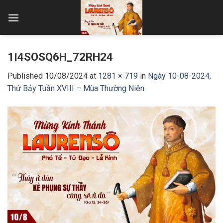
Skip
to
content
1I4SOSQ6H_72RH24
Published
10/08/2024
at
1281 × 719
in
Ngày 10-08-2024,
Thứ Bảy Tuần XVIII – Mùa Thường Niên