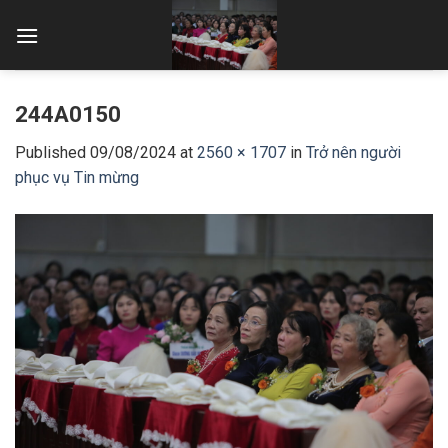
Skip
to
content
244A0150
Published
09/08/2024
at
2560 × 1707
in
Trở nên người
phục vụ Tin mừng