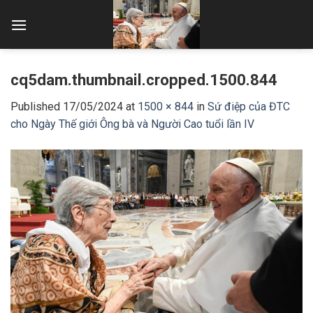
Skip
to
content
cq5dam.thumbnail.cropped.1500.844
Published
17/05/2024
at
1500 × 844
in
Sứ điệp của ĐTC
cho Ngày Thế giới Ông bà và Người Cao tuổi lần IV