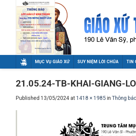
Skip
to
content
MỤC VỤ GIÁO XỨ
SUY NIỆM LỜI CHÚA
TIN 
21.05.24-TB-KHAI-GIANG-L
Published
13/05/2024
at
1418 × 1985
in
Thông báo