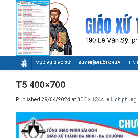
Skip
to
content
MỤC VỤ GIÁO XỨ
SUY NIỆM LỜI CHÚA
TIN 
T5 400×700
Published
29/04/2024
at
806 × 1344
in
Lịch phụng