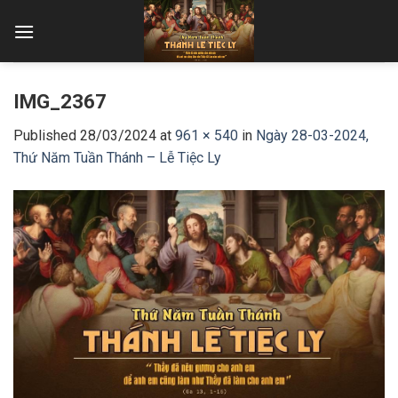
Skip
to
content
IMG_2367
Published
28/03/2024
at
961 × 540
in
Ngày 28-03-2024,
Thứ Năm Tuần Thánh – Lễ Tiệc Ly