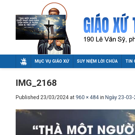
Skip
to
content
MỤC VỤ GIÁO XỨ
SUY NIỆM LỜI CHÚA
TIN 
IMG_2168
Published
23/03/2024
at
960 × 484
in
Ngày 23-03-