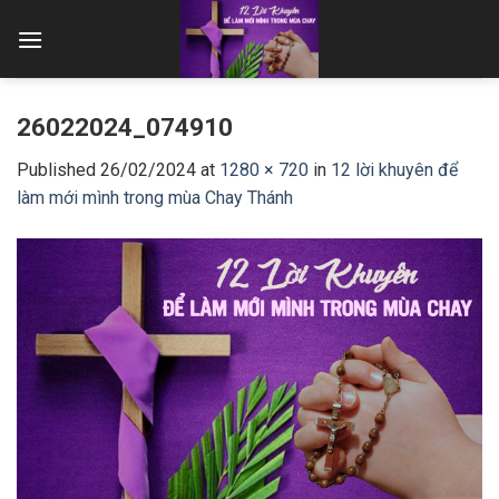
Skip
to
content
26022024_074910
Published
26/02/2024
at
1280 × 720
in
12 lời khuyên để
làm mới mình trong mùa Chay Thánh