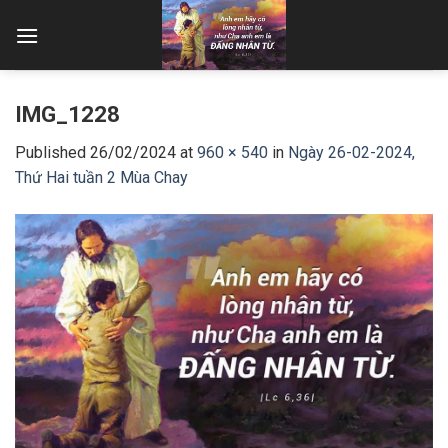
Skip
to
content
IMG_1228
Published
26/02/2024
at
960 × 540
in
Ngày 26-02-2024,
Thứ Hai tuần 2 Mùa Chay