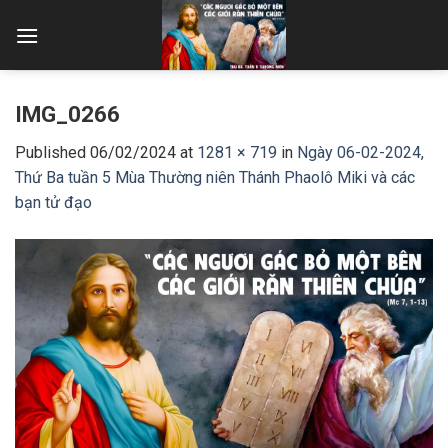
Skip
to
content
IMG_0266
Published
06/02/2024
at
1281 × 719
in
Ngày 06-02-2024,
Thứ Ba tuần 5 Mùa Thường niên Thánh Phaolô Miki và các
bạn tử đạo