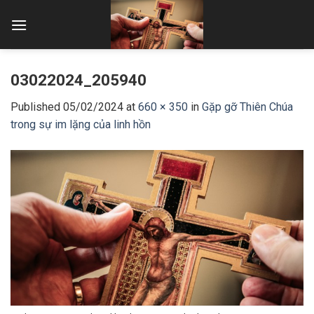
Skip
to
content
03022024_205940
Published
05/02/2024
at
660 × 350
in
Gặp gỡ Thiên Chúa
trong sự im lặng của linh hồn