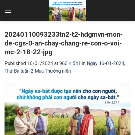
Skip
to
content
20240110093233tn2-t2-hdgmvn-mon-
de-cgs-0-an-chay-chang-re-con-o-voi-
mc-2-18-22-jpg
Published
16/01/2024
at
960 × 541
in
Ngày 16-01-2024,
Thứ Ba tuần 2 Mùa Thường niên