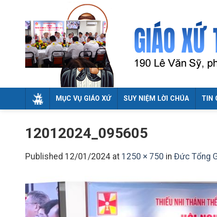
Skip
to
content
MỤC VỤ GIÁO XỨ
SUY NIỆM LỜI CHÚA
TIN 
12012024_095605
Published
12/01/2024
at
1250 × 750
in
Đức Tổng G