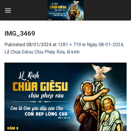
Skip
to
content
IMG_3469
Published
08/01/2024
at
1281 × 719
in
Ngày 08-01-2024,
Lễ Chúa Giêsu Chịu Phép Rửa, lễ kính