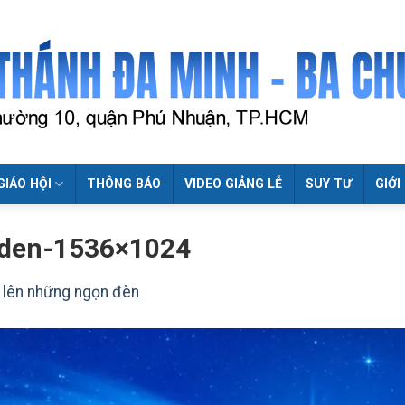
GIÁO HỘI
THÔNG BÁO
VIDEO GIẢNG LỄ
SUY TƯ
GIỚI
-den-1536×1024
p lên những ngọn đèn