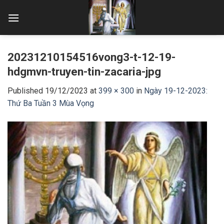
Skip
to
content
20231210154516vong3-t-12-19-
hdgmvn-truyen-tin-zacaria-jpg
Published
19/12/2023
at
399 × 300
in
Ngày 19-12-2023:
Thứ Ba Tuần 3 Mùa Vọng